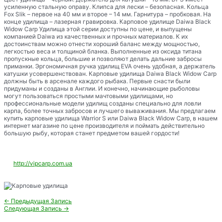
усиленную стальную оправу. Клипса для лески – безопасная. Кольца
Fox Slik – первое на 40 мм и второе – 14 мм. Гарнитура – пробковая. На
конце удилища – лазерная гравировка. Карповое удилище Daiwa Black
Widow Carp Удилища этой серии доступны по цене, и выпущены
компанией Daiwa из качественных и прочных материалов. К их
достоинствам можно отнести хороший баланс между мощностью,
легкостью веса и толщиной бланка. Выполненные из оксида титана
пропускные кольца, большие и позволяют делать дальние забросы
приманки. Эргономичная ручка удилищ EVA очень удобная, а держатель
катушки усовершенствован. Карповые удилища Daiwa Black Widow Carp
должны быть в арсенале каждого рыбака. Первые снасти были
придуманы и созданы в Англии. И конечно, начинающие рыболовы
могут пользоваться простыми мачтовыми удилищами, но
профессиональные модели удилищ созданы специально для ловли
карпа, более точных забросов и лучшего вываживания. Мы предлагаем
купить карповые удилища Warrior S или Daiwa Black Widow Carp, в нашем
интернет магазине по цене производителя и поймать действительно
большую рыбу, которая станет предметом вашей гордости!
http://vipcarp.com.ua
Навигация
←
Предыдущая Запись
по
Следующая Запись
→
записям