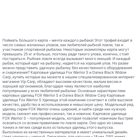
Поймать большого карпа – мечта каждого рыбака! Этот трофей входит в
число самых желанных уловов, как любителей рыбной ловли, так и
участников спортивной рыбалки. Некоторые экземпляры карпа могут
превышать 25 кг и больше, поэтому ради такого улова, конечно, стоит
постараться. Рыбная ловля всегда вызывает много эмоций. И каждый
рыбак, который едет на рыбалку, надеется на хороший улов. Но разве
можно представить удачную рыбалку без качественного оборудования
и снаряжения? Карповые удилища Fox Warrior S и Daiwa Black Widow
Carp, купить которые вы можете в нашем специализированном интернет
магазине Vip Carp, обладают высоким качеством, малым весом и
хорошей эргономикой, благодаря чему являются наиболее
популярными у всех любителей рыбалки. Основные характеристики
карповых удилищ FOX Warrior S и Daiwa Black Widow Carp Карповые
удилища Fox Warrior S Удилища этой компании сочетают в себе высокое
качество, удобство в использовании и невысокую цену. Модельный ряд
удилищ серии FOX Warrior очень широкий, и найти среди них нужную
модель сможет как профессионал, так и новичок. Карповое удилище
FOX Warrior S – популярная модель, которая позволит новичкам быстрее
освоиться со всеми правилами по ловле карпа. Оно одно из самых
тонких и легких среди всех остальных удилищ этого выпуска.
Выполнено из качественных материалов и имеет уникальный дизайн.
Цвет удилища – черный. Держатель для катушки – 18 мм. DPS имеет