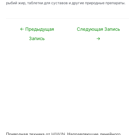
рыбий жир, таблетки для суставов и другие природные препараты.
Навигация
←
Предыдущая
Следующая Запись
по
Запись
→
записям
Приводная техника от HIWIN. Направляющие линейного