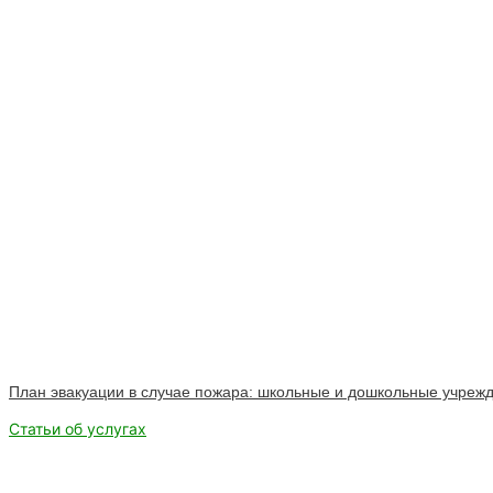
План эвакуации в случае пожара: школьные и дошкольные учреж
Статьи об услугах