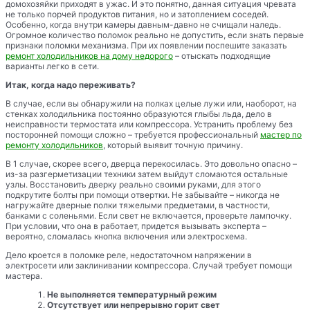
домохозяйки приходят в ужас. И это понятно, данная ситуация чревата
не только порчей продуктов питания, но и затоплением соседей.
Особенно, когда внутри камеры давным-давно не счищали наледь.
Огромное количество поломок реально не допустить, если знать первые
признаки поломки механизма. При их появлении поспешите заказать
ремонт холодильников на дому недорого
– отыскать подходящие
варианты легко в сети.
Итак, когда надо переживать?
В случае, если вы обнаружили на полках целые лужи или, наоборот, на
стенках холодильника постоянно образуются глыбы льда, дело в
неисправности термостата или компрессора. Устранить проблему без
посторонней помощи сложно – требуется профессиональный
мастер по
ремонту холодильников
, который выявит точную причину.
В 1 случае, скорее всего, дверца перекосилась. Это довольно опасно –
из-за разгерметизации техники затем выйдут сломаются остальные
узлы. Восстановить дверку реально своими руками, для этого
подкрутите болты при помощи отвертки. Не забывайте – никогда не
нагружайте дверные полки тяжелыми предметами, в частности,
банками с соленьями. Если свет не включается, проверьте лампочку.
При условии, что она в работает, придется вызывать эксперта –
вероятно, сломалась кнопка включения или электросхема.
Дело кроется в поломке реле, недостаточном напряжении в
электросети или заклинивании компрессора. Случай требует помощи
мастера.
Не выполняется температурный режим
Отсутствует или непрерывно горит свет