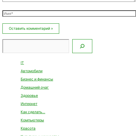
Имя*
Email*
Сайт
Поиск
IT
Автомобили
Бизнес и финансы
Домашний очаг
Здоровье
Интернет
Как сделать…
Компьютеры
Красота