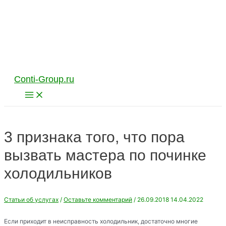
Перейти
к
содержимому
Conti-Group.ru
Main
Menu
3 признака того, что пора
вызвать мастера по починке
холодильников
Статьи об услугах
/
Оставьте комментарий
/
26.09.2018
14.04.2022
Если приходит в неисправность холодильник, достаточно многие