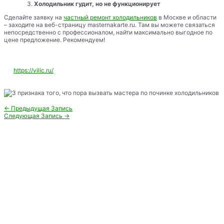
Холодильник гудит, но не функционирует
Сделайте заявку на
частный ремонт холодильников
в Москве и области
– заходите на веб-страницу masternakarte.ru. Там вы можете связаться
непосредственно с профессионалом, найти максимально выгодное по
цене предложение. Рекомендуем!
https://vilic.ru/
Навигация
←
Предыдущая Запись
по
Следующая Запись
→
записям