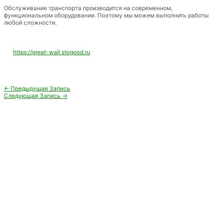
Обслуживание транспорта производится на современном,
функциональном оборудовании. Поэтому мы можем выполнить работы
любой сложности.
https://great-wall.stogood.ru
Навигация
←
Предыдущая Запись
по
Следующая Запись
→
записям