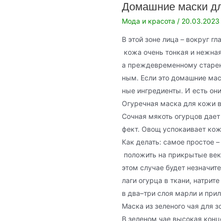
Домашние маски дл
у
Мода и красота
/
20.03.2023
населения
В этой зоне лица – вокруг гла
кожа очень тонкая и нежная
а преждевременному старен
ным. Если это домашние мас
ные ингредиенты. И есть он
Огуречная маска для кожи в
Сочная мякоть огурцов дае
фект. Овощ успокаивает кож
Как делать: самое простое –
положить на прикрытые веки
этом случае будет незначите
лаги огурца в ткани, натри
в два–три слоя марли и прил
Маска из зеленого чая для з
В зеленом чае высокая конц