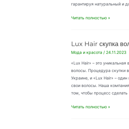
гарантируя натуральный и 
Выездная
Читать полностью »
студия
макияжа
MakeUpStars
Lux Hair скупка во
Мода и красота
/
24.11.2023
«Lux Hair» – это уникальная
волосы. Процедура скупки в
Украине, и «Lux Hair» – один
свои волосы. Наша компания 
том, чтобы процесс сделат
Lux
Читать полностью »
Hair
скупка
волос