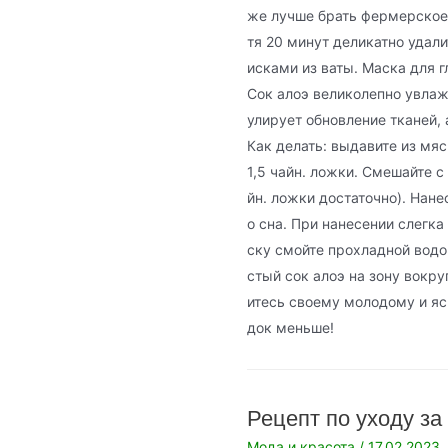
же лучше брать фермерское,
тя 20 минут деликатно удал
исками из ваты. Маска для г
Сок алоэ великолепно увлажн
улирует обновление тканей, 
Как делать: выдавите из мяс
1,5 чайн. ложки. Смешайте 
йн. ложки достаточно). Нане
о сна. При нанесении слегк
ску смойте прохладной водо
стый сок алоэ на зону вокру
итесь своему молодому и яс
док меньше!
Рецепт по уходу за
Мода и красота
/
17.02.2023