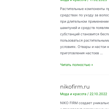
Растительные компоненты п
средствах по уходу за воло
при длительном применении
шампуней и средств появля
субстанций становится бес
пользоваться растительным
условиях. Отвары и настои 
приготовления настоев …
Рецепт
Читать полностью »
по
уходу
за
nikofirm.ru
волосами
Мода и красота
/
22.10.2022
NIKO FIRM создает уникальн