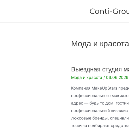
Перейти
Conti-Gro
к
содержимому
Мода и красот
Выездная студия 
Мода и красота
/
06.06.2026
Компания MakeUpStars пред
профессионального макияжа
адрес — будь то дом, гости
профессиональный визажист
люксовые бренды, специали
точечно подбирают средства