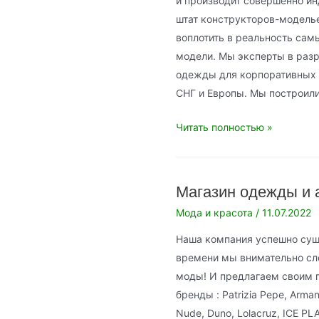
и производит совершенно ин
штат конструкторов-модель
воплотить в реальность сам
модели. Мы эксперты в разр
одежды для корпоративных 
СНГ и Европы. Мы построил
nikofirm.ru
Читать полностью »
Магазин одежды и а
Мода и красота
/
11.07.2022
Наша компания успешно суще
времени мы внимательно сл
моды! И предлагаем своим 
бренды : Patrizia Pepe, Armani
Nude, Duno, Lolacruz, ICE PLAY