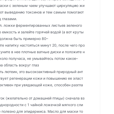
маски с зеленым чаем улучшают циркуляцию жи
вуют выведению токсинов и тем самым помогают
д глазами.
тол. ложки ферментированных листьев зеленого
 емкость и залейте горячей водой (а вот круты
ы должна быть примерно 80–
йте напитку настояться минут 20, после чего про
уните в нее плотные ватные диски и положите н
коло получаса, не умывайтесь потом какое–
а область вокруг глаз
сть лютеин, это высокоактивный природный ант
твует регенерации кожи и повышению ее эласт
ективен при увядающей коже, способен разгла
ток (желательно от домашней птицы) сначала вз
однородности с 1 чайной ложечкой мягкого сли
е полезно для эпидермиса. Масло для маски то