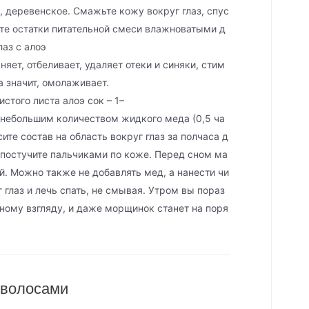
 деревенское. Смажьте кожу вокруг глаз, спус
ите остатки питательной смеси влажноватыми д
лаз с алоэ
яет, отбеливает, удаляет отеки и синяки, стим
а значит, омолаживает.
истого листа алоэ сок – 1–
с небольшим количеством жидкого меда (0,5 ча
сите состав на область вокруг глаз за полчаса д
а постучите пальчиками по коже. Перед сном ма
й. Можно также не добавлять мед, а нанести чи
г глаз и лечь спать, не смывая. Утром вы пораз
ному взгляду, и даже морщинок станет на поря
 волосами