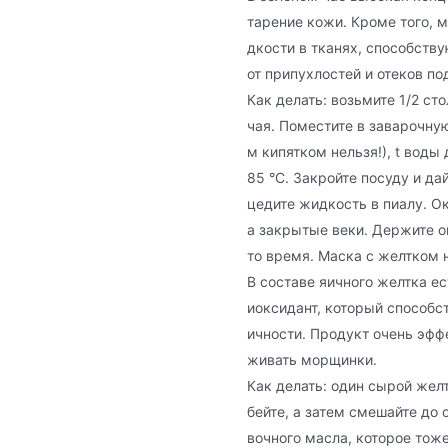
тарение кожи. Кроме того, 
дкости в тканях, способст
от припухлостей и отеков по
Как делать: возьмите 1/2 с
чая. Поместите в заварочную
м кипятком нельзя!), t вод
85 °С. Закройте посуду и да
цедите жидкость в пиалу. Ок
а закрытые веки. Держите о
то время. Маска с желтком н
В составе яичного желтка е
иоксидант, который способс
ичности. Продукт очень эфф
живать морщинки.
Как делать: один сырой жел
бейте, а затем смешайте до 
вочного масла, которое тож