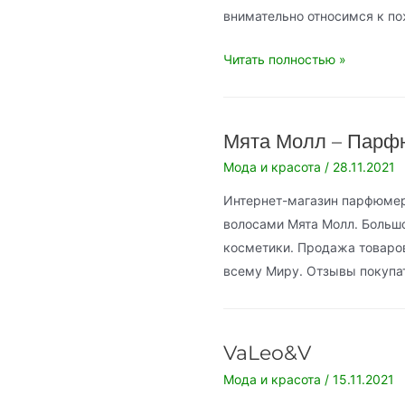
внимательно относимся к по
Магазин
Читать полностью »
одежды
и
аксессуаров
Мята Молл – Парфю
Only
Мода и красота
/
28.11.2021
Italy
Интернет-магазин парфюмери
волосами Мята Молл. Большо
косметики. Продажа товаров
всему Миру. Отзывы покупа
VaLeo&V
Мода и красота
/
15.11.2021