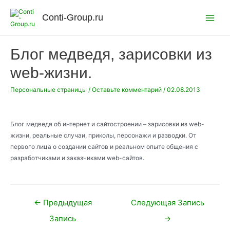
Перейти
к
Conti-Group.ru
Main
содержимому
Menu
Блог медведя, зарисовки из
web-жизни.
Персональные страницы
/
Оставьте комментарий
/
02.08.2013
Блог медведя об интернет и сайтостроении – зарисовки из web-
жизни, реальные случаи, приколы, персонажи и разводки. От
первого лица о создании сайтов и реальном опыте общения с
разработчиками и заказчиками web-сайтов.
Навигация
←
Предыдущая
Следующая Запись
по
Запись
→
записям