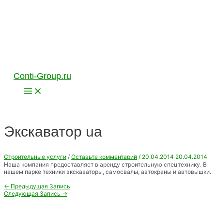
Перейти
к
содержимому
Conti-Group.ru
Main
Menu
Экскаватор ua
Строительные услуги
/
Оставьте комментарий
/
20.04.2014
20.04.2014
Наша компания предоставляет в аренду строительную спецтехнику. В
нашем парке техники экскаваторы, самосвалы, автокраны и автовышки.
Навигация
←
Предыдущая Запись
по
Следующая Запись
→
записям