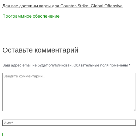
Для вас доступны карты для Counter-Strike: Global Offensive
Программное обеспечение
Оставьте комментарий
Ваш адрес email не будет опубликован.
Обязательные поля помечены
*
Введите
комментарий...
Имя*
Email*
Сайт