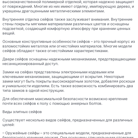
высококачественной полимерной отделкой, которая надежно защищает
от повреждений. Многие из них имеют отделку, имитирующую дерево, и
украшены драгоценными металлическими элементами.
Внутренняя отделка сейфов также заслуживает внимания. Внутренние
стены покрыты мягкими материалами различных цветов и оснащены
подсветкой, создающей комфортную атмосферу при хранении ценных
вещей.
Основные конструктивные особенности сейфов – это прочный корпус из
взломостойких металлов или огнестойких материалов. Многие модели
сейфов обладают также огнестойкими характеристиками.
Двери сейфов оснащены надежными механизмами, предотвращающими
несанкционированный доступ.
Замки на сейфах представлены электронными кодовыми или
ключевыми механизмами, защищающими от вскрытия. Некоторые
замки могут быть покрыты высококаратным золотом, добавляя роскоши
и уникальности изделиям. Есть также возможность комбинировать два
типа замков в одной конструкции.
Для обеспечения максимальной безопасности возможно крепление
почти всех сейфов к полу с помощью анкерных болтов.
Виды элитных сейфов
Существует несколько видов сейфов, предназначенных для различных
целей:
– Оружейные сейфы – это специальные модели, предназначенные для
безопасного хранения оружия. Они оснащены специальными отсеками