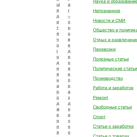
Наука и образовани
цi
a
я
r
Непознанное
д
–
Новости и СМИ
и
п
т
р
Общество и политик
я
о
ч
в
Отдых и развлечени
о
е
Перевозки
г
д
о
е
Полезные статьи
д
н
н
и
Политические стать
я
е
Производство
н
п
а
р
Работа и заработок
р
а
Ремонт
о
з
д
д
Свободные статьи
ж
н
е
и
Спорт
н
ч
Статьи о заработке
н
н
я
о
Статьи о товарах