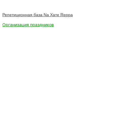
Репетиционная база Na Хате Reppa
Организация праздников