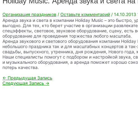
Holiday Music. Аренда звука и света на 
Организация праздников
/
Оставьте комментарий
/
14.10.2013
Аренда звука и света в компании Holiday Music – это быстро, 
выгодно. Для тех, кто берет участие в организации развлека
спецэффекты, световое, звуковое оборудование, сцену, есть 
оборудование для проведения торжества любого масштаба.
Аренда звукового и светового оборудования компании Holiday 
небольшого праздника так и для масштабных концертов а так-
свадьбы, выпускного, утренника, дня рождения, Нового года, 
Наши специалисты помогут с подбором и настройкой звука, с
и музыкального оборудования, а аренда поможет хорошо сэко
потерь качества.
Навигация
←
Предыдущая Запись
по
Следующая Запись
→
записям