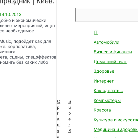
праздник | Киев.
Поиск
14.10.2013
удобно и экономически
тельных мероприятий, ищет
все необходимое
IT
Music, подойдет как для
Автомобили
же: корпоратива,
митинга.
Бизнес и финансы
вета, сцены, спецэффектов
Домашний очаг
номить без каких либо
Здоровье
Интернет
Как сделать…
Компьютеры
О
S
р
u
Красота
г
p
а
e
Культура и искусств
нi
r
Медицина и здоровь
з
S
а
t