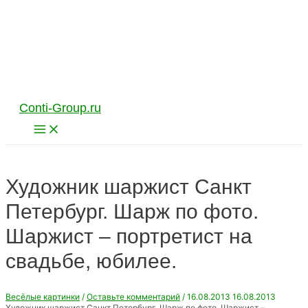
Перейти
к
содержимому
Conti-Group.ru
Main
Menu
Художник шаржист Санкт
Петербург. Шарж по фото.
Шаржист – портретист на
свадьбе, юбилее.
Весёлые картинки
/
Оставьте комментарий
/
16.08.2013
16.08.2013
Художник шаржист Санкт Петербург. Шарж по фото. Шаржист –