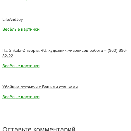
LifeAndJoy
Весёлые картинки
На Shkola-Zhivopisi.RU: художник живописец работа – (960) 896-
32-22
Весёлые картинки
Убойные открытки с Вашими стишками
Весёлые картинки
Оставьте комментарий