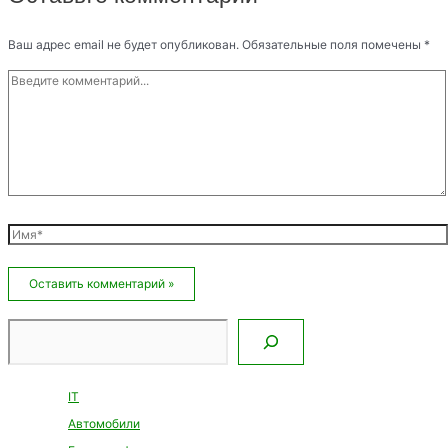
Ваш адрес email не будет опубликован.
Обязательные поля помечены
*
Введите
комментарий...
Имя*
Email*
Сайт
Поиск
IT
Автомобили