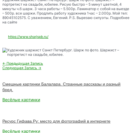
портретист на свадьбе, юбилее. Рисую быстро – 5 минут цветной, 4
минуты ч.б шарж. 3 часа работы – 5.500р. Ламинатор с собой на выезде
– 500р. все шаржи. Продлить работу художника 1час – 2.000р. Мой тел:
89045102575. С уважением, Евгений. P.S. Вырезаю силуэты. Подробнее
на сайте
https://www.sharjspb.ru/
Навигация
←
Предыдущая Запись
по
Следующая Запись
→
записям
Смешные картинки Балалара. Странные рассказы и разный
бред.
Весёлые картинки
Ресурс Гифава.Ру: место для фотографий в интернете
Весёлые картинки