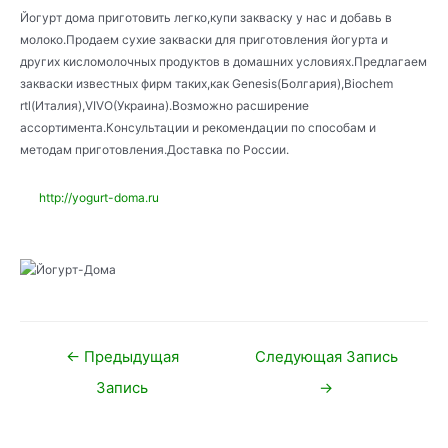
Йогурт дома приготовить легко,купи закваску у нас и добавь в
молоко.Продаем сухие закваски для приготовления йогурта и
других кисломолочных продуктов в домашних условиях.Предлагаем
закваски известных фирм таких,как Genesis(Болгария),Biochem
rtl(Италия),VIVO(Украина).Возможно расширение
ассортимента.Консультации и рекомендации по способам и
методам приготовления.Доставка по России.
http://yogurt-doma.ru
Навигация
←
Предыдущая
Следующая Запись
по
Запись
→
записям