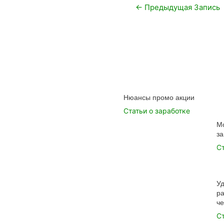
Навигация
←
Предыдущая Запись
по
записям
Нюансы промо акции
Статьи о заработке
М
за
С
У
ра
ч
С