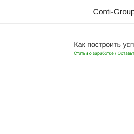
Перейти
Conti-Group
к
содержимому
Как построить ус
Статьи о заработке
/
Оставь