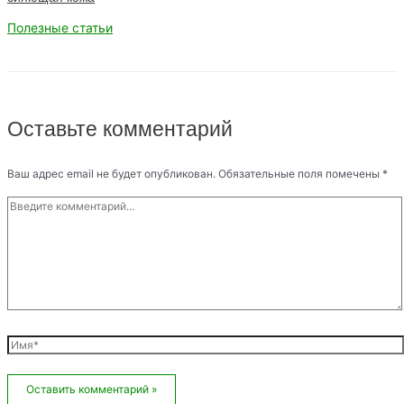
Полезные статьи
Оставьте комментарий
Ваш адрес email не будет опубликован.
Обязательные поля помечены
*
Введите
комментарий...
Имя*
Email*
Сайт