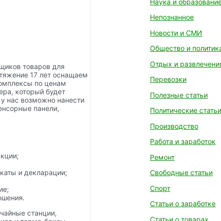
Наука и образовани
Непознанное
Новости и СМИ
Общество и политик
Отдых и развлечени
щиков товаров для
отяжение 17 лет оснащаем
Перевозки
омплексы по ценам
ера, который будет
Полезные статьи
 у нас возможно нанести
сенсорные панели,
Политические стать
Производство
Работа и заработок
кции;
Ремонт
каты и декларации;
Свободные статьи
Спорт
ие;
ошения.
Статьи о заработке
чайные станции,
Статьи о товарах