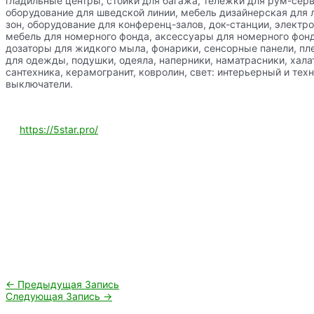
гладильные центры, стойки для багажа, тележки для рум-сер
оборудование для шведской линии, мебель дизайнерская для 
зон, оборудование для конференц-залов, док-станции, электр
мебель для номерного фонда, аксессуары для номерного фонд
дозаторы для жидкого мыла, фонарики, сенсорные панели, пл
для одежды, подушки, одеяла, наперники, наматрасники, хала
сантехника, керамогранит, ковролин, свет: интерьерный и техн
выключатели.
https://5star.pro/
Навигация
←
Предыдущая Запись
по
Следующая Запись
→
записям