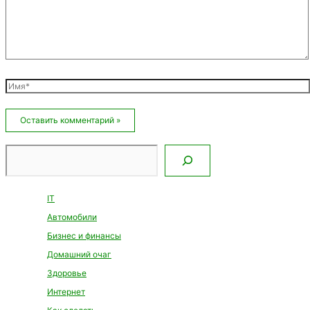
Имя*
Email*
Сайт
Поиск
IT
Автомобили
Бизнес и финансы
Домашний очаг
Здоровье
Интернет