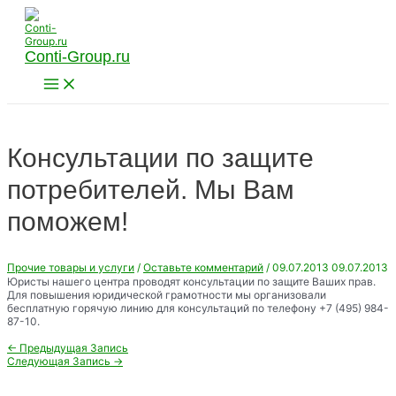
Перейти
к
содержимому
Conti-Group.ru
Main
Menu
Консультации по защите
потребителей. Мы Вам
поможем!
Прочие товары и услуги
/
Оставьте комментарий
/
09.07.2013
09.07.2013
Юристы нашего центра проводят консультации по защите Ваших прав.
Для повышения юридической грамотности мы организовали
бесплатную горячую линию для консультаций по телефону +7 (495) 984-
87-10.
Навигация
←
Предыдущая Запись
по
Следующая Запись
→
записям