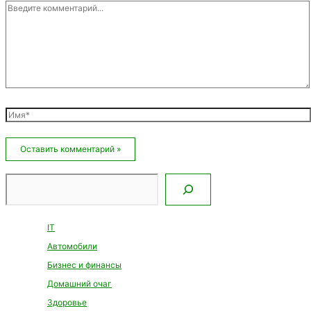
Введите
комментарий...
Имя*
Email*
Сайт
Поиск
IT
Автомобили
Бизнес и финансы
Домашний очаг
Здоровье