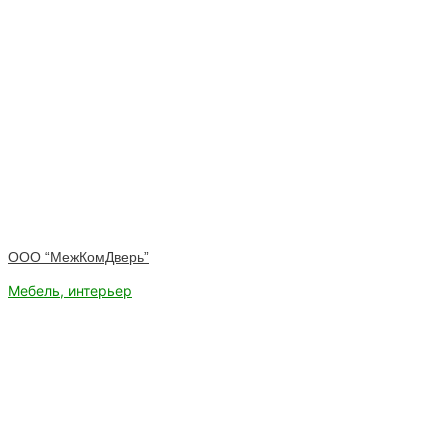
ООО “МежКомДверь”
Мебель, интерьер