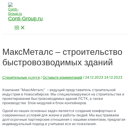
Перейти
к
содержимому
Conti-Group.ru
Main
Menu
МаксМеталс – строительство
быстровозводимых зданий
Строительные услуги
/
Оставьте комментарий
/
24.12.2023
24.12.2023
Компания “МаксМеталс” – ведущий представитель строительной
индустрии в Новосибирске. Мы специализируемся на строительстве и
проектировании быстровозводимых зданий ЛСТК, а также
производстве блок-модулей и блок-контейнеров.
Одной из наших основных задач является создание комфортных и
современных условий для жизни и работы людей. Мы выстраиваем
долгосрочные партнерские отношения с нашими клиентами, предлагая
индивидуальный подход и учитывая все их пожелания.