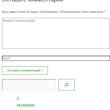
Ваш адрес email не будет опубликован.
Обязательные поля помечены
*
Введите
комментарий...
Имя*
Email*
Сайт
Поиск
IT
Автомобили