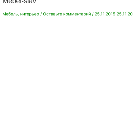
Mebel-slav
Мебель, интерьер
/
Оставьте комментарий
/
25.11.2015
25.11.2