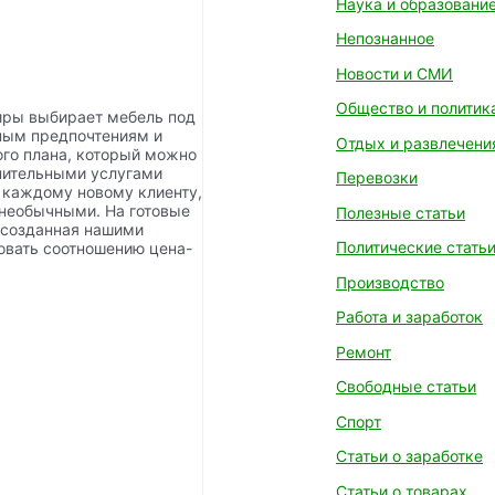
Наука и образовани
Непознанное
Новости и СМИ
Общество и политик
иры выбирает мебель под
чным предпочтениям и
Отдых и развлечени
ого плана, который можно
лнительными услугами
Перевозки
 каждому новому клиенту,
необычными. На готовые
Полезные статьи
, созданная нашими
Политические стать
овать соотношению цена-
Производство
Работа и заработок
Ремонт
Свободные статьи
Спорт
Статьи о заработке
Статьи о товарах