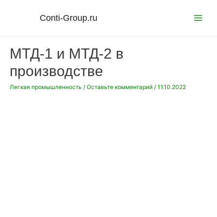
Перейти
к
Conti-Group.ru
Main
содержимому
Menu
МТД-1 и МТД-2 в
производстве
Легкая промышленность
/
Оставьте комментарий
/
11.10.2022