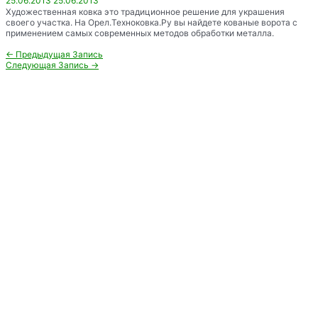
25.06.2013
25.06.2013
Художественная ковка это традиционное решение для украшения
своего участка. На Орел.Техноковка.Ру вы найдете кованые ворота с
применением самых современных методов обработки металла.
Навигация
←
Предыдущая Запись
по
Следующая Запись
→
записям