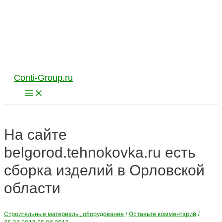
Перейти
к
содержимому
Conti-Group.ru
Main
Menu
На сайте
belgorod.tehnokovka.ru есть
сборка изделий в Орловской
области
Строительные материалы, оборудование
/
Оставьте комментарий
/