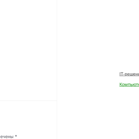
IT-решен
Компьют
мечены
*