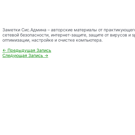
Заметки Сис.Админа – авторские материалы от практикующег
сетевой безопасности, интернет-защите, защите от вирусов и 
оптимизации, настройке и очистке компьютера.
Навигация
←
Предыдущая Запись
по
Следующая Запись
→
записям