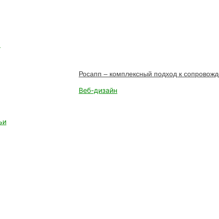
а
Росапп – комплексный подход к сопровож
Веб-дизайн
ьи