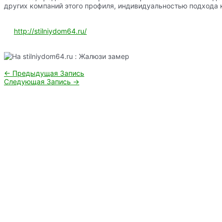
других компаний этого профиля, индивидуальностью подхода 
http://stilniydom64.ru/
Навигация
←
Предыдущая Запись
по
Следующая Запись
→
записям