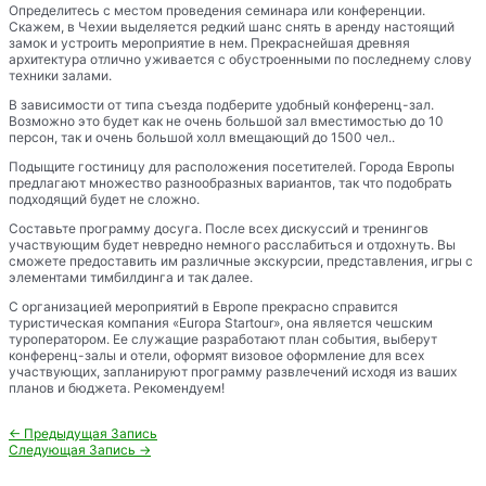
Определитесь с местом проведения семинара или конференции.
Скажем, в Чехии выделяется редкий шанс снять в аренду настоящий
замок и устроить мероприятие в нем. Прекраснейшая древняя
архитектура отлично уживается с обустроенными по последнему слову
техники залами.
В зависимости от типа съезда подберите удобный конференц-зал.
Возможно это будет как не очень большой зал вместимостью до 10
персон, так и очень большой холл вмещающий до 1500 чел..
Подыщите гостиницу для расположения посетителей. Города Европы
предлагают множество разнообразных вариантов, так что подобрать
подходящий будет не сложно.
Составьте программу досуга. После всех дискуссий и тренингов
участвующим будет невредно немного расслабиться и отдохнуть. Вы
сможете предоставить им различные экскурсии, представления, игры с
элементами тимбилдинга и так далее.
С организацией мероприятий в Европе прекрасно справится
туристическая компания «Europa Startour», она является чешским
туроператором. Ее служащие разработают план события, выберут
конференц-залы и отели, оформят визовое оформление для всех
участвующих, запланируют программу развлечений исходя из ваших
планов и бюджета. Рекомендуем!
Навигация
←
Предыдущая Запись
по
Следующая Запись
→
записям