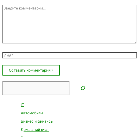
Введите
комментарий...
Имя*
Email*
Сайт
Поиск
IT
Автомобили
Бизнес и финансы
Домашний очаг