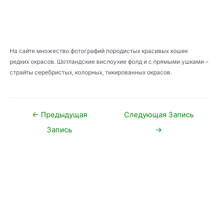
На сайте множество фотографий породистых красивых кошек
редких окрасов. Шотландские вислоухие фолд и с прямыми ушками –
страйты серебристых, колорных, тикированных окрасов.
Навигация
←
Предыдущая
Следующая Запись
по
Запись
→
записям