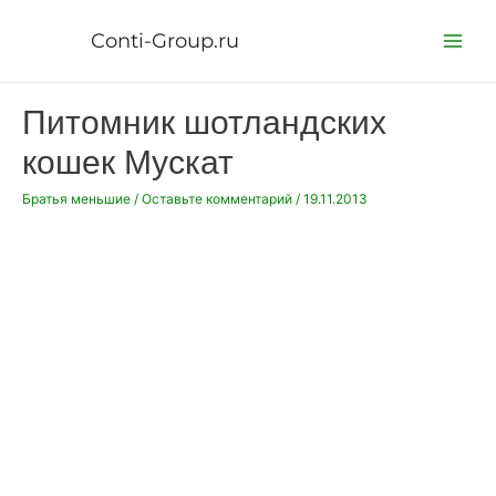
Перейти
к
Conti-Group.ru
Main
содержимому
Menu
Питомник шотландских
кошек Мускат
Братья меньшие
/
Оставьте комментарий
/
19.11.2013