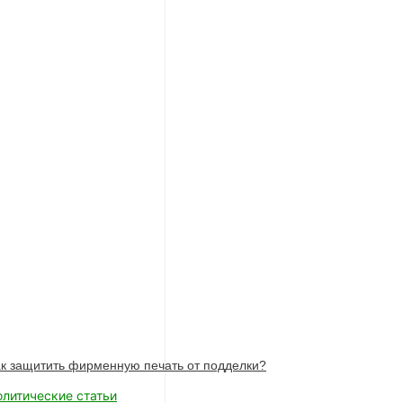
к защитить фирменную печать от подделки?
олитические статьи