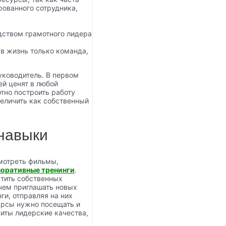
рованного сотрудника,
дством грамотного лидера
 в жизнь только команда,
уководитель. В первом
ей ценят в любой
тно построить работу
величить как собственный
 навыки
смотреть фильмы,
оративные тренинги
.
стить собственных
 чем приглашать новых
ги, отправляя на них
курсы нужно посещать и
виты лидерские качества,