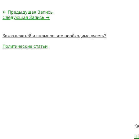
Навигация
←
Предыдущая Запись
по
Следующая Запись
→
записям
Заказ печатей и штампов: что необходимо учесть?
Политические статьи
Ка
П