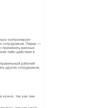
лько контролирует
х сотрудников. Лидер —
ен принимать важные
акие-либо действия в
 правильный рабочий
ать других сотрудников,
 нужно, так как они
есурсы, так как часть