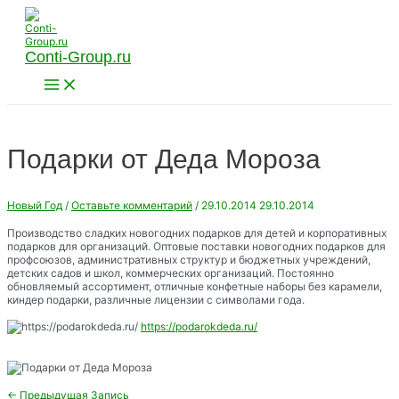
Перейти
к
содержимому
Conti-Group.ru
Main
Menu
Подарки от Деда Мороза
Новый Год
/
Оставьте комментарий
/
29.10.2014
29.10.2014
Производство сладких новогодних подарков для детей и корпоративных
подарков для организаций. Оптовые поставки новогодних подарков для
профсоюзов, административных структур и бюджетных учреждений,
детских садов и школ, коммерческих организаций. Постоянно
обновляемый ассортимент, отличные конфетные наборы без карамели,
киндер подарки, различные лицензии с символами года.
https://podarokdeda.ru/
Навигация
←
Предыдущая Запись