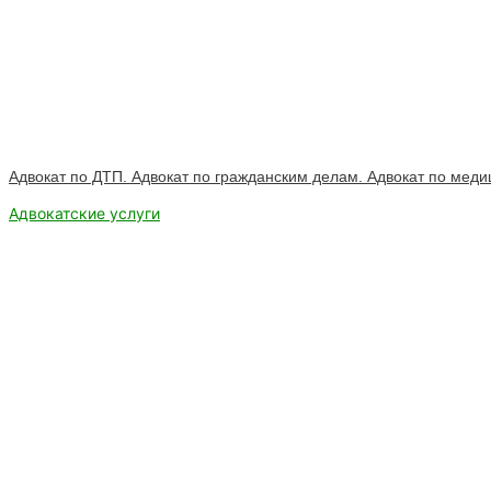
Адвокат по ДТП. Адвокат по гражданским делам. Адвокат по мед
Адвокатские услуги