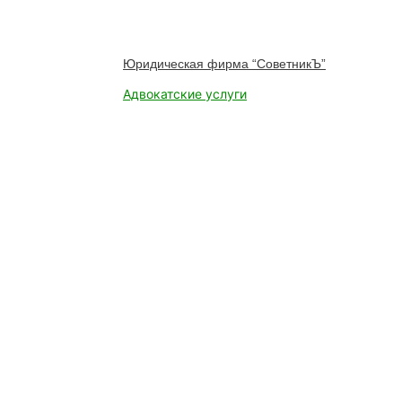
Юридическая фирма “СоветникЪ”
Адвокатские услуги