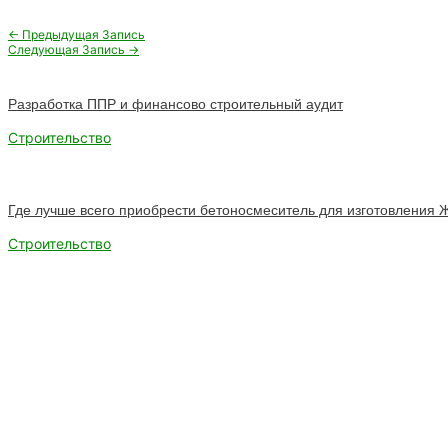
Навигация
←
Предыдущая Запись
по
Следующая Запись
→
записям
Разработка ППР и финансово строительный аудит
Строительство
Где лучше всего приобрести бетоносмеситель для изготовления
Строительство