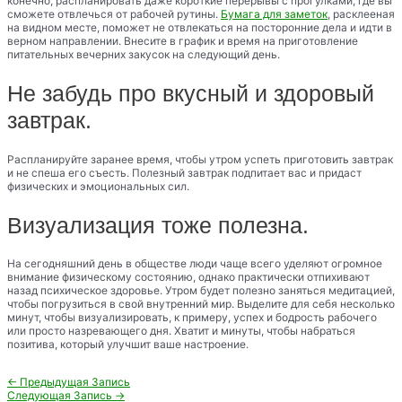
конечно, распланировать даже короткие перерывы с прогулками, где вы
сможете отвлечься от рабочей рутины.
Бумага для заметок
, расклееная
на видном месте, поможет не отвлекаться на посторонние дела и идти в
верном направлении. Внесите в график и время на приготовление
питательных вечерних закусок на следующий день.
Не забудь про вкусный и здоровый
завтрак.
Распланируйте заранее время, чтобы утром успеть приготовить завтрак
и не спеша его съесть. Полезный завтрак подпитает вас и придаст
физических и эмоциональных сил.
Визуализация тоже полезна.
На сегодняшний день в обществе люди чаще всего уделяют огромное
внимание физическому состоянию, однако практически отпихивают
назад психическое здоровье. Утром будет полезно заняться медитацией,
чтобы погрузиться в свой внутренний мир. Выделите для себя несколько
минут, чтобы визуализировать, к примеру, успех и бодрость рабочего
или просто назревающего дня. Хватит и минуты, чтобы набраться
позитива, который улучшит ваше настроение.
Навигация
←
Предыдущая Запись
по
Следующая Запись
→