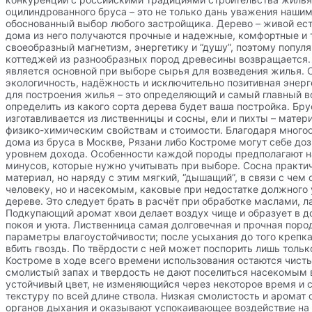
оцилиндрованного бруса – это не только дань уважения нашим
обоснованный выбор любого застройщика. Дерево – живой ес
дома из него получаются прочные и надежные, комфортные и 
своеобразный магнетизм, энергетику и “душу”, поэтому попул
коттеджей из разнообразных пород древесины возвращается.
является основной при выборе сырья для возведения жилья. С
экологичность, надёжность и исключительно позитивная энер
для построения жилья – это определяющий и самый главный в
определить из какого сорта дерева будет ваша постройка. Бру
изготавливается из лиственницы и сосны, ели и пихты – мате
физико-химическим свойствам и стоимости. Благодаря много
дома из бруса в Москве, Рязани либо Костроме могут себе до
уровнем дохода. Особенности каждой породы предполагают н
минусов, которые нужно учитывать при выборе. Сосна практи
материал, но наряду с этим мягкий, “дышащий”, в связи с чем 
человеку, но и насекомым, каковые при недостатке должного 
дереве. Это следует брать в расчёт при обработке маслами, л
Подкупающий аромат хвои делает воздух чище и образует в 
покоя и уюта. Лиственница самая долговечная и прочная пор
параметры влагоустойчивости; после усыхания до того крепка
вбить гвоздь. По твёрдости с ней может поспорить лишь тольк
Костроме в ходе всего времени использования остаются чисты
смолистый запах и твердость не дают поселиться насекомым 
устойчивый цвет, не изменяющийся через некоторое время и
текстуру по всей длине ствола. Низкая смолистость и аромат
органов дыхания и оказывают успокаивающее воздействие на