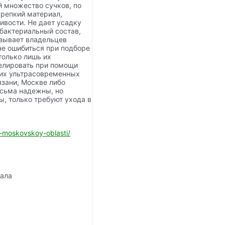
й множество сучков, по
крепкий материал,
ивости. Не дает усадку
бактериальный состав,
язывает владельцев
не ошибиться при подборе
только лишь их
велировать при помощи
гих ультрасовременных
язани, Москве либо
есьма надежны, но
ы, только требуют ухода в
-moskovskoy-oblasti/