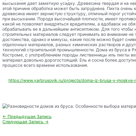
высыхания дает заметную усадку. Древесина твердая и на не
этой причине обработка может быть затруднена. Пихта очень 
древесина имеет зернистую структуру, отличный порог устойч
при высыхании. Порода высочайшей плотности, имеет противо
какой не позволяет внедряться вредителям, а вдобавок не об
обрабатывать ее в дальнейшем антисептиком. Для того чтобы 
строительных материалов следует принимать во внимание не 
достоинства, однако и минусы, какие после можно будет сни
отделочных материалов, разных химических растворов и дру
технологий строительной промышленности. Дома из бруса в Р
Костроме, с употреблением породы лиственницы иль пихты в
материал довольно дорогостоящий. Ель и сосна более доступн
процессе всего времени использования.
https://www.yarbrusovik.ru/projects/doma-iz-brusa-v-moskve-i
Навигация
←
Предыдущая Запись
по
Следующая Запись
→
записям