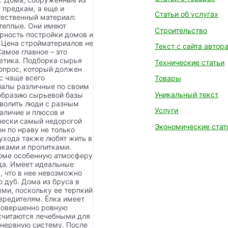
 предкам, а еще и
Статьи об услугах
тественный материал:
теплые. Они имеют
Строительство
ярность постройки домов и
 Цена стройматериалов не
Текст с сайта автор
амое главное – это
гетика. Подборка сырья
Технические статьи
опрос, который должен
с чаще всего
Товары
риалы различные по своим
Уникальный текст
образию сырьевой базы
зволить люди с разным
Услуги
аличие и плюсов и
чески самый недорогой
Экономические стат
он по нраву не только
ухода также любят жить в
аками и пропитками.
доме особенную атмосферу
ода. Имеет идеальные
, что в нее невозможно
о дуб. Дома из бруса в
ми, поскольку ее терпкий
вредителям. Ёлка имеет
 совершенно ровную
 считаются лечебными для
 нервную систему. После