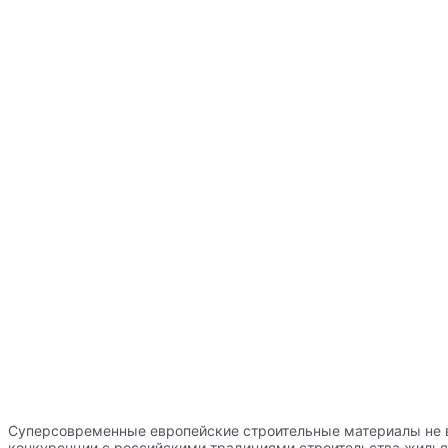
Суперсовременные европейские строительные материалы не
конкуренции с российскими традициями строительства жилья