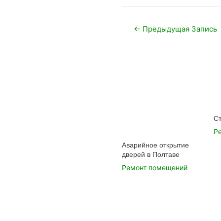
Навигация
←
Предыдущая Запись
по
записям
Ст
Р
Аварийное открытие
дверей в Полтаве
Ремонт помещений