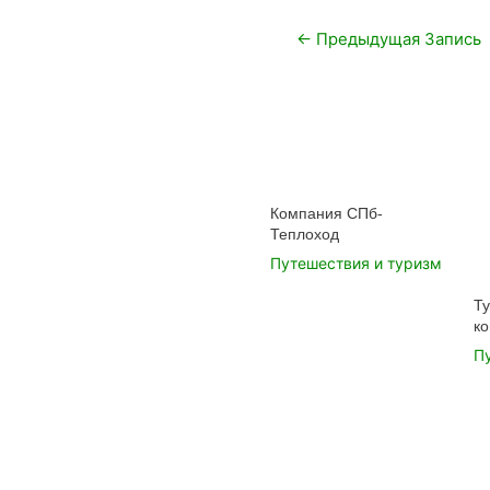
Навигация
←
Предыдущая Запись
по
записям
Компания СПб-
Теплоход
Путешествия и туризм
Т
к
П