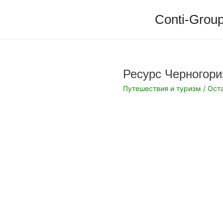
Перейти
Conti-Group
к
содержимому
Ресурс Черногори
Путешествия и туризм
/
Ост