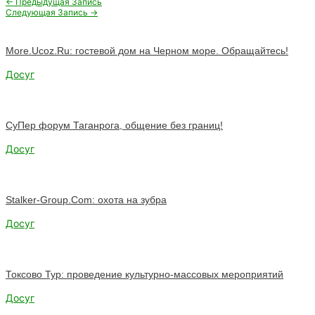
Навигация
←
Предыдущая Запись
по
Следующая Запись
→
записям
More.Ucoz.Ru: гостевой дом на Черном море. Обращайтесь!
Досуг
СуПер форум Таганрога, общение без границ!
Досуг
Stalker-Group.Com: охота на зубра
Досуг
Токсово Тур: проведение культурно-массовых мероприятий
Досуг