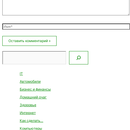
Имя*
Email*
Сайт
Поиск
IT
Автомобили
Бизнес и финансы
Домашний очаг
Здоровье
Интернет
Как сделать…
Компьютеры