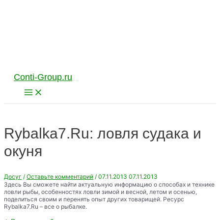
Перейти
к
содержимому
Conti-Group.ru
Main
Menu
Rybalka7.Ru: ловля судака и
окуня
Досуг
/
Оставьте комментарий
/
07.11.2013
07.11.2013
Здесь Вы сможете найти актуальную информацию о способах и технике
ловли рыбы, особенностях ловли зимой и весной, летом и осенью,
поделиться своим и перенять опыт других товарищей. Ресурс
Rybalka7.Ru – все о рыбалке.