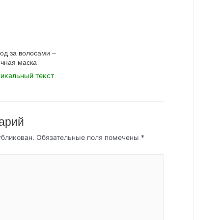
од за волосами –
ичная маска
никальный текст
арий
убликован.
Обязательные поля помечены
*