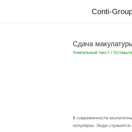
Перейти
Conti-Group
к
содержимому
Сдача макулатуры
Уникальный текст
/
Оставьт
В современности экологичны
популярен. Люди стремятся