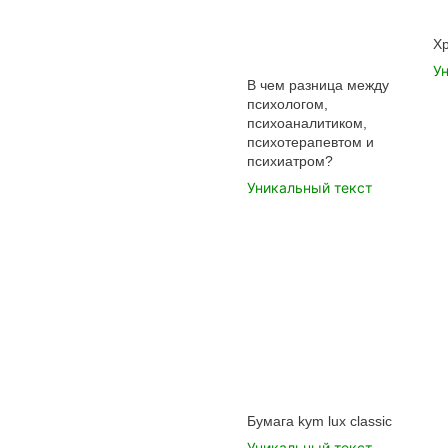
Хр
У
В чем разница между
психологом,
психоаналитиком,
психотерапевтом и
психиатром?
Уникальный текст
Бумага kym lux classic
Уникальный текст