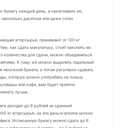
 бумагу каждый день, а накапливать ее,
 несколько десятков или даже сотен
вающие вторсырье, принимают от 100 кг
ем, как сдать макулатуру, стоит накопить ее.
ого количества для сдачи, можно объединиться
риятием. К тому же можно выделить отдельный
я ненужной бумаги, а потом регулярно сдавать
ды, которую можно употребить на пользу
нцтовары или кофе, вам будет приятно
планету лучше.
аги доходит до 8 рублей за сданный
100 кг вторсырья, на эти деньги вполне можно
офиса. Исписанную бумагу можно сдать до 6
он и гофрированный картон – до 3 рублей за