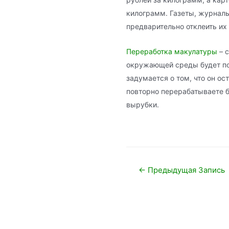
килограмм. Газеты, журналы
предварительно отклеить их
Переработка макулатуры
– 
окружающей среды будет по
задумается о том, что он ос
повторно перерабатываете б
вырубки.
Навигация
←
Предыдущая Запись
по
записям