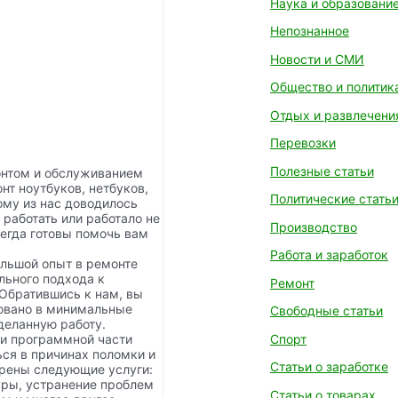
Наука и образовани
Непознанное
Новости и СМИ
Общество и политик
Отдых и развлечени
Перевозки
Полезные статьи
онтом и обслуживанием
нт ноутбуков, нетбуков,
Политические стать
ому из нас доводилось
 работать или работало не
Производство
сегда готовы помочь вам
Работа и заработок
льшой опыт в ремонте
льного подхода к
Ремонт
 Обратившись к нам, вы
ровано в минимальные
Свободные статьи
деланную работу.
Спорт
 и программной части
ся в причинах поломки и
Статьи о заработке
трены следующие услуги:
уры, устранение проблем
Статьи о товарах