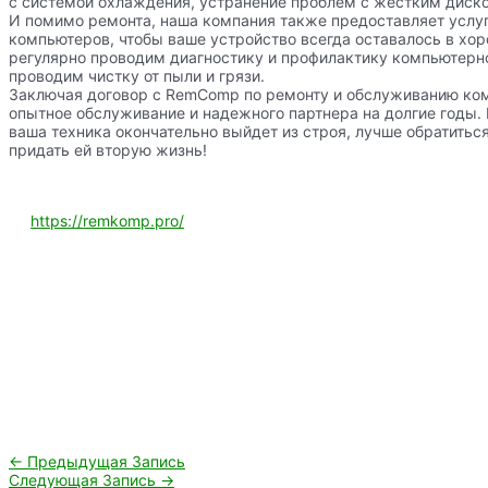
с системой охлаждения, устранение проблем с жестким диско
И помимо ремонта, наша компания также предоставляет услу
компьютеров, чтобы ваше устройство всегда оставалось в хо
регулярно проводим диагностику и профилактику компьютерно
проводим чистку от пыли и грязи.
Заключая договор с RemComp по ремонту и обслуживанию ком
опытное обслуживание и надежного партнера на долгие годы. 
ваша техника окончательно выйдет из строя, лучше обратитьс
придать ей вторую жизнь!
https://remkomp.pro/
Навигация
←
Предыдущая Запись
по
Следующая Запись
→