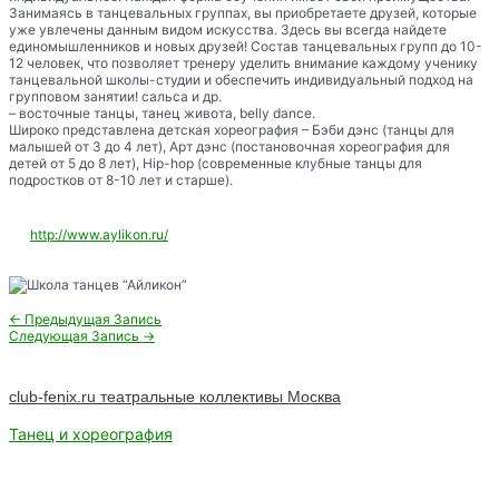
Занимаясь в танцевальных группах, вы приобретаете друзей, которые
уже увлечены данным видом искусства. Здесь вы всегда найдете
единомышленников и новых друзей! Состав танцевальных групп до 10-
12 человек, что позволяет тренеру уделить внимание каждому ученику
танцевальной школы-студии и обеспечить индивидуальный подход на
групповом занятии! сальса и др.
– восточные танцы, танец живота, belly dance.
Широко представлена детская хореография – Бэби дэнс (танцы для
малышей от 3 до 4 лет), Арт дэнс (постановочная хореография для
детей от 5 до 8 лет), Hip-hop (современные клубные танцы для
подростков от 8-10 лет и старше).
http://www.aylikon.ru/
Навигация
←
Предыдущая Запись
по
Следующая Запись
→
записям
club-fenix.ru театральные коллективы Москва
Танец и хореография