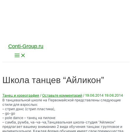
Перейти
к
содержимому
Conti-Group.ru
Main
Menu
Школа танцев “Айликон”
Танец и хореография
/
Оставьте комментарий
/
19.06.2014
19.06.2014
В танцевальной школе на Первомайской представлены следующие
стили для взрослых:
– стрип дэнс (стрип пластика),
– go-go
– pole dance – танец на пилоне
– самба, румба, ча-ча-ча,Танцевальная школа-студия “Айликон”
предлагает вашему вниманию 2 вида обучения танцам: групповое и
индивидуальное. Каждая форма обучения имеет свои преимущества.