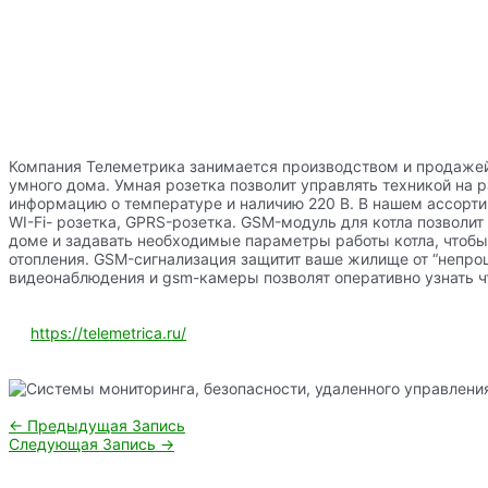
Компания Телеметрика занимается производством и продажей
умного дома. Умная розетка позволит управлять техникой на р
информацию о температуре и наличию 220 В. В нашем ассорти
WI-Fi- розетка, GPRS-розетка. GSM-модуль для котла позволит
доме и задавать необходимые параметры работы котла, чтобы
отопления. GSM-сигнализация защитит ваше жилище от “непро
видеонаблюдения и gsm-камеры позволят оперативно узнать ч
https://telemetrica.ru/
Навигация
←
Предыдущая Запись
по
Следующая Запись
→
записям