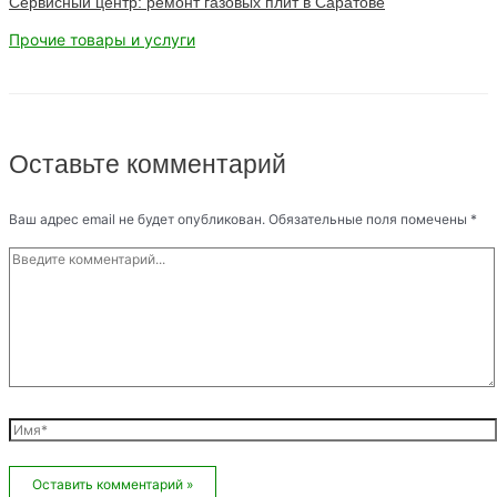
Cервисный центр: ремонт газовых плит в Саратове
Прочие товары и услуги
Оставьте комментарий
Ваш адрес email не будет опубликован.
Обязательные поля помечены
*
Введите
комментарий...
Имя*
Email*
Сайт