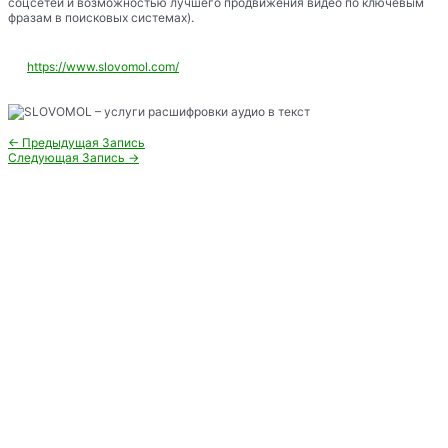
соцсетей и возможностью лучшего продвижения видео по ключевым
фразам в поисковых системах).
https://www.slovomol.com/
Навигация
←
Предыдущая Запись
по
Следующая Запись
→
записям