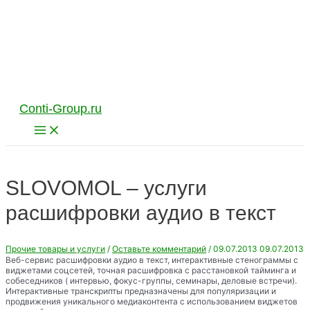
Перейти
к
содержимому
Conti-Group.ru
Main
Menu
SLOVOMOL – услуги
расшифровки аудио в текст
Прочие товары и услуги
/
Оставьте комментарий
/
09.07.2013
09.07.2013
Веб-сервис расшифровки аудио в текст, интерактивные стенограммы с
виджетами соцсетей, точная расшифровка с расстановкой тайминга и
собеседников ( интервью, фокус-группы, семинары, деловые встречи).
Интерактивные транскрипты предназначены для популяризации и
продвижения уникального медиаконтента с использованием виджетов