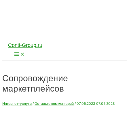
Перейти
к
содержимому
Conti-Group.ru
Main
Menu
Сопровождение
маркетплейсов
Интернет-услуги
/
Оставьте комментарий
/
07.05.2023
07.05.2023