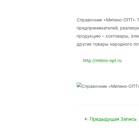
Справочник «Митино-ОПТ». 
предпринимателей, реализу
продукцию – хозтовары, эл
другие товары народного по
http://mitino-opt.ru
Навигация
←
Предыдущая Запись
по
записям