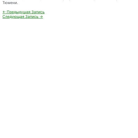
Тюмени.
Навигация
←
Предыдущая Запись
по
Следующая Запись
→
записям