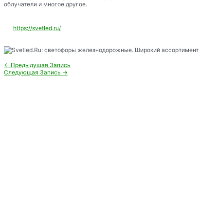
облучатели и многое другое.
https://svetled.ru/
Навигация
←
Предыдущая Запись
по
Следующая Запись
→
записям