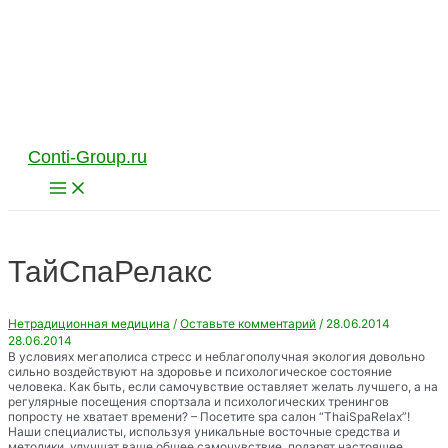
Перейти
к
содержимому
Conti-Group.ru
Main
Menu
ТайСпаРелакс
Нетрадиционная медицина
/
Оставьте комментарий
/
28.06.2014
28.06.2014
В условиях мегаполиса стресс и неблагополучная экология довольно
сильно воздействуют на здоровье и психологическое состояние
человека. Как быть, если самочувствие оставляет желать лучшего, а на
регулярные посещения спортзала и психологических тренингов
попросту не хватает времени? – Посетите spa салон “ThaiSpaRelax”!
Наши специалисты, используя уникальные восточные средства и
методики, улучшат ваше общее самочувствие, подарят настоящее