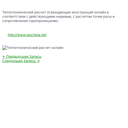
Теплотехнический расчет ограждающих конструкций онлайн в
соответствии с действующими нормами, с расчетом точки росы и
сопротивления паропроницанию.
http://www.rascheta.net
Навигация
←
Предыдущая Запись
по
Следующая Запись
→
записям