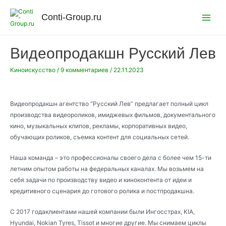
Перейти
к
Conti-Group.ru
Main
содержимому
Menu
Видеопродакшн Русский Лев
Киноискусство
/
9 комментариев
/
22.11.2023
Видеопродакшн агентство “Русский Лев” предлагает полный цикл
производства видеороликов, имиджевых фильмов, документального
кино, музыкальных клипов, рекламы, корпоративных видео,
обучающих роликов, съемка контент для социальных сетей.
Наша команда – это профессионалы своего дела с более чем 15-ти
летним опытом работы на федеральных каналах. Мы возьмем на
себя задачи по производству видео и киноконтента от идеи и
кредитивного сценария до готового ролика и постпродакшна.
С 2017 годаклиентами нашей компании были Ингосстрах, KIA,
Hyundai, Nokian Tyres, Tissot и многие другие. Мы снимаем циклы