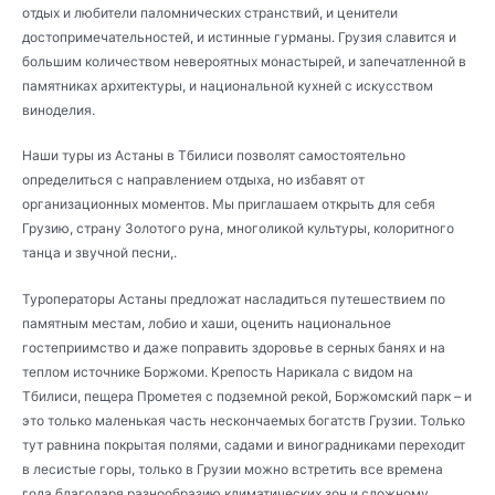
отдых и любители паломнических странствий, и ценители
достопримечательностей, и истинные гурманы. Грузия славится и
большим количеством невероятных монастырей, и запечатленной в
памятниках архитектуры, и национальной кухней с искусством
виноделия.
Наши туры из Астаны в Тбилиси позволят самостоятельно
определиться с направлением отдыха, но избавят от
организационных моментов. Мы приглашаем открыть для себя
Грузию, страну Золотого руна, многоликой культуры, колоритного
танца и звучной песни,.
Туроператоры Астаны предложат насладиться путешествием по
памятным местам, лобио и хаши, оценить национальное
гостеприимство и даже поправить здоровье в серных банях и на
теплом источнике Боржоми. Крепость Нарикала с видом на
Тбилиси, пещера Прометея с подземной рекой, Боржомский парк – и
это только маленькая часть нескончаемых богатств Грузии. Только
тут равнина покрытая полями, садами и виноградниками переходит
в лесистые горы, только в Грузии можно встретить все времена
года благодаря разнообразию климатических зон и сложному