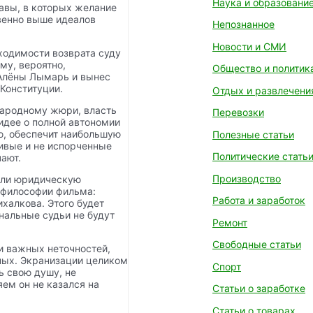
Наука и образовани
тавы, в которых желание
венно выше идеалов
Непознанное
Новости и СМИ
ходимости возврата суду
му, вероятно,
Общество и политик
 Алёны Лымарь и вынес
Конституции.
Отдых и развлечени
народному жюри, власть
Перевозки
 идее о полной автономии
ию, обеспечит наибольшую
Полезные статьи
ивые и не испорченные
Политические стать
ают.
Производство
 или юридическую
е философии фильма:
Работа и заработок
халкова. Этого будет
нальные судьи не будут
Ремонт
Свободные статьи
ки важных неточностей,
ных. Экранизации целиком
Спорт
ь свою душу, не
ем он не казался на
Статьи о заработке
Статьи о товарах