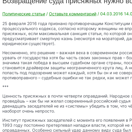
Возвращение суда присяжных нужно в
Политические статьи
/
Оставьте комментарий
/
04.03.2016
14.
25 февраля 2016 года признано противоречащим Конституции 
процессуального кодекса, согласно которому женщины не впр
присяжных, если максимальная санкция статьи, по которой он
предусматривает смертную казнь (несмотря на мораторий, да
юридически существует).
Несомненно, это решение – важная веха в современном росси
урвать от государства хотя бы часть своих законных прав – б
значима такая победа в высшем судебном органе страны, пос
становится драйвером защиты неограниченного круга лиц. А не
попасть под подозрение может каждый, хотя бы он и не совер
противоправного – судебные ошибки не так редки, как может 
***
Ценность присяжных в почти четверти оправданий. Народное 
проведёшь – как бы ни желал современный российский судья
двенадцать заседателей не из «системы» убедить в том, что ч
наоборот очень непросто.
Институт присяжных заседателей с момента его появления в 
1993 году постоянно претерпевал нападки власти, которой не
оправданных. Особенно сильный удар данному виду суда был 