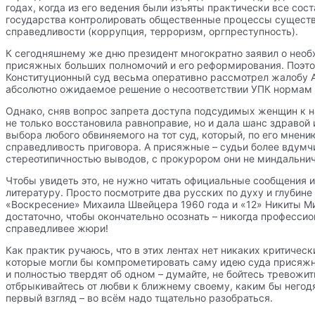
годах, когда из его ведения были изъяты практически все сос
государства контролировать общественные процессы сущест
справедливости (коррупция, терроризм, оргпреступность).
К сегодняшнему же дню президент многократно заявил о необ
присяжных больших полномочий и его реформирования. Поэто
Конституционный суд весьма оперативно рассмотрел жалобу
абсолютно ожидаемое решение о несоответствии УПК нормам 
Однако, сняв вопрос запрета доступа подсудимых женщин к 
не только восстановила равноправие, но и дала шанс здравой
выбора любого обвиняемого на тот суд, который, по его мнен
справедливость приговора. А присяжные – судьи более вдумч
стереотипичностью выводов, с прокурором они не миндальнич
Чтобы увидеть это, не нужно читать официальные сообщения
литературу. Просто посмотрите два русских по духу и глубин
«Воскресение» Михаила Швейцера 1960 года и «12» Никиты Ми
достаточно, чтобы окончательно осознать – никогда профессио
справедливее жюри!
Как практик ручаюсь, что в этих лентах нет никаких критичес
которые могли бы компрометировать саму идею суда присяж
и полностью твердят об одном – думайте, не бойтесь тревожит
отбрыкивайтесь от любви к ближнему своему, каким бы негодя
первый взгляд – во всём надо тщательно разобраться.