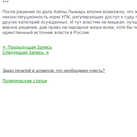
***
После решения по делу Алёны Лымарь вполне возможно, что 
неконституционность норм УПК, регулирующих доступ к суду 
других категорий осужденных. И тут властям не мешкая, луч
верное решение, дав право на народное жюри всем, хотя бы п
единственный источник власти в России.
Навигация
←
Предыдущая Запись
по
Следующая Запись
→
записям
Заказ печатей и штампов: что необходимо учесть?
Политические статьи