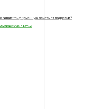
к защитить фирменную печать от подделки?
олитические статьи