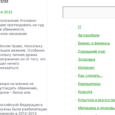
сем
Поиск
04.2022
положение Уголовно-
аве претендовать на суд
IT
и обвиняются,
нное наказание
Автомобили
Бизнес и финансы
йском праве, поскольку
ольшое везение. Особенно
Домашний очаг
кольку личная драма
ограничен он от того, что
Здоровье
шал ничего
Интернет
показаться.
Как сделать…
Компьютеры
жюри на мякине не
 угождать обвинению,
Красота
ёрное – белое или
Культура и искусств
Российской Федерации в
Медицина и здоровь
 нужны были реабилитации
нанесён в 2012-2013