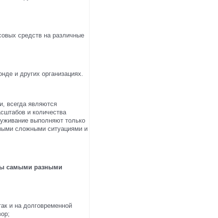
совых средств на различные
нде и других организациях.
и, всегда являются
асштабов и количества
луживание выполняют только
амыми сложными ситуациями и
аны самыми разными
так и на долговременной
ор;