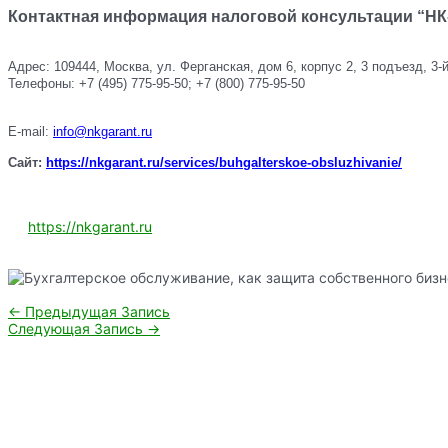
Контактная информация налоговой консультации “НК
Адрес: 109444, Москва, ул. Ферганская, дом 6, корпус 2, 3 подъезд, 3-
Телефоны: +7 (495) 775-95-50; +7 (800) 775-95-50
E-mail:
info@nkgarant.ru
Сайт:
https
://nkgarant
.ru
/services
/buhgalterskoe
-obsluzhivanie
/
https://nkgarant.ru
Навигация
←
Предыдущая Запись
по
Следующая Запись
→
записям